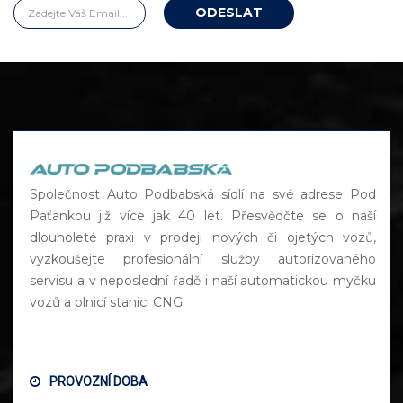
Společnost Auto Podbabská sídlí na své adrese Pod
Paťankou již více jak 40 let. Přesvědčte se o naší
dlouholeté praxi v prodeji nových či ojetých vozů,
vyzkoušejte profesionální služby autorizovaného
servisu a v neposlední řadě i naší automatickou myčku
vozů a plnicí stanici CNG.
PROVOZNÍ DOBA