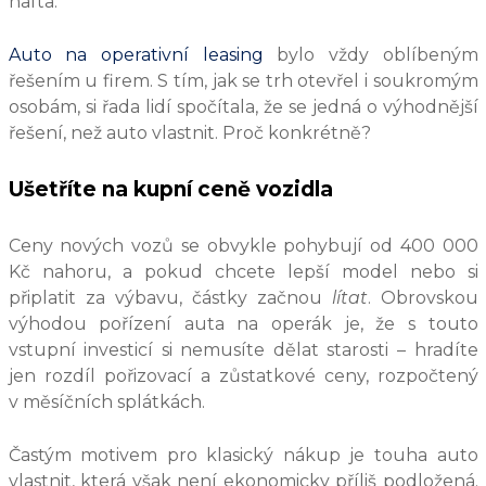
nafta.
Auto na operativní leasing
bylo vždy oblíbeným
řešením u firem. S tím, jak se trh otevřel i soukromým
osobám, si řada lidí spočítala, že se jedná o výhodnější
řešení, než auto vlastnit. Proč konkrétně?
Ušetříte na kupní ceně vozidla
Ceny nových vozů se obvykle pohybují od 400 000
Kč nahoru, a pokud chcete lepší model nebo si
připlatit za výbavu, částky začnou
lítat
. Obrovskou
výhodou pořízení auta na operák je, že s touto
vstupní investicí si nemusíte dělat starosti – hradíte
jen rozdíl pořizovací a zůstatkové ceny, rozpočtený
v měsíčních splátkách.
Častým motivem pro klasický nákup je touha auto
vlastnit, která však není ekonomicky příliš podložená.