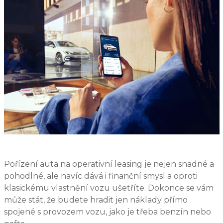
Pořízení auta na operativní leasing je nejen snadné a
pohodlné, ale navíc dává i finanční smysl a oproti
klasickému vlastnění vozu ušetříte. Dokonce se vám
může stát, že budete hradit jen náklady přímo
spojené s provozem vozu, jako je třeba benzín nebo