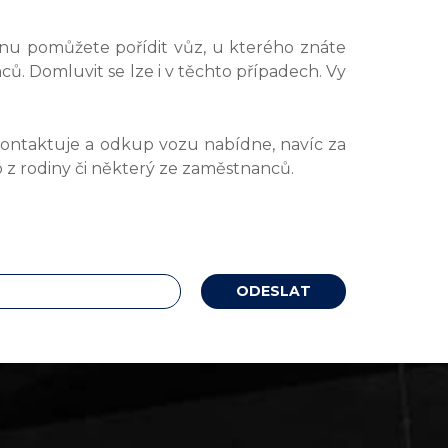
tinu pomůžete pořídit vůz, u kterého znáte
nců. Domluvit se lze i v těchto případech. Vy
kontaktuje a odkup vozu nabídne, navíc za
z rodiny či některý ze zaměstnanců.