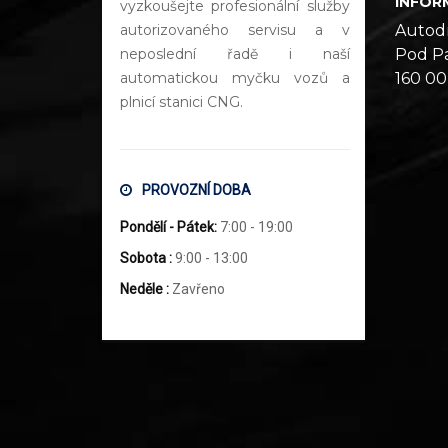
INFOR
vyzkoušejte profesionální služby
autorizovaného servisu a v
Autod
neposlední řadě i naší
Pod Pa
automatickou myčku vozů a
160 00
plnicí stanici CNG.
PROVOZNÍ DOBA
Pondělí - Pátek:
7:00 - 19:00
Sobota :
9:00 - 13:00
Neděle :
Zavřeno