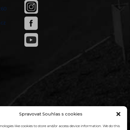
260
0
.cz
Spravovat Souhlas s cookies
ologies like cookies to store and/or access device information. We do this