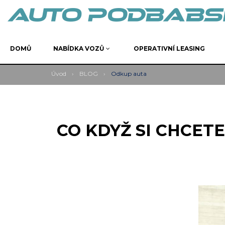
DOMŮ
NABÍDKA VOZŮ
OPERATIVNÍ LEASING
Úvod
›
BLOG
›
Odkup auta
CO KDYŽ SI CHCET