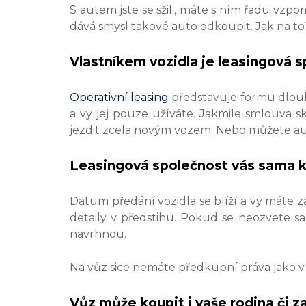
S autem jste se sžili, máte s ním řadu vzp
dává smysl takové auto odkoupit. Jak na to
Vlastníkem vozidla je leasingová 
Operativní leasing
představuje formu dlouh
a vy jej pouze užíváte. Jakmile smlouva s
jezdit zcela novým vozem. Nebo můžete au
Leasingová společnost vás sama 
Datum předání vozidla se blíží a vy máte 
detaily v předstihu. Pokud se neozvete s
navrhnou.
Na vůz sice nemáte předkupní práva jako v
Vůz může koupit i vaše rodina či 