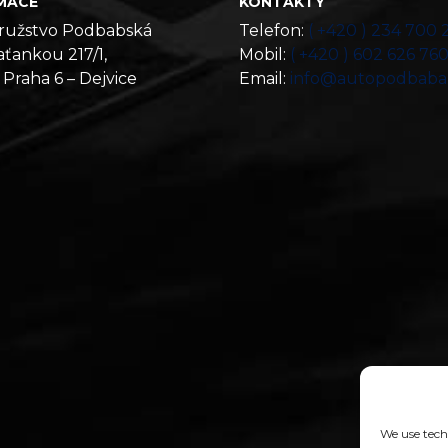
MACE
KONTAKTY
ružstvo Podbabská
Telefon:
( +420 ) 234 700 
ťankou 217/1,
Mobil:
( +420 ) 602 626 76
 Praha 6 – Dejvice
Email:
info@autopodbaba
We use techn