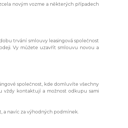
dit zcela novým vozme a některých případech
obu trvání smlouvy leasingová společnost
prodeji. Vy můžete uzavřít smlouvu novou a
asingové společnost, kde domluvíte všechny
jmu vždy kontaktují a možnost odkupu sami
t, a navíc za výhodných podmínek.