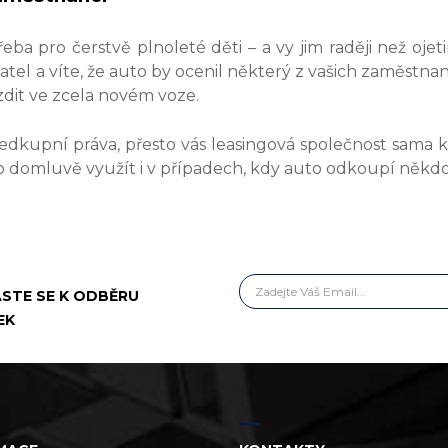
eba pro čerstvě plnoleté děti – a vy jim raději než oje
katel a víte, že auto by ocenil některý z vašich zaměstna
zdit ve zcela novém voze.
dkupní práva, přesto vás leasingová společnost sama 
domluvě využít i v případech, kdy auto odkoupí někdo 
ASTE SE K ODBĚRU
EK