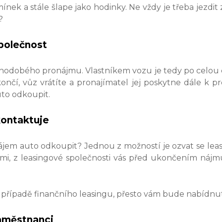
omínek a stále šlape jako hodinky. Ne vždy je třeba jez
?
společnost
odobého pronájmu. Vlastníkem vozu je tedy po celou d
končí, vůz vrátíte a pronajímatel jej poskytne dále k 
to odkoupit.
kontaktuje
zájem auto odkoupit? Jednou z možností je ozvat se le
ami, z leasingové společnosti vás před ukončením ná
 případě finančního leasingu, přesto vám bude nabídnu
zaměstnanci