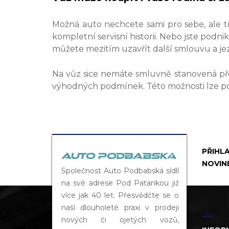
Možná auto nechcete sami pro sebe, ale tř
kompletní servisní historii. Nebo jste podni
můžete mezitím uzavřít další smlouvu a je
Na vůz sice nemáte smluvně stanovená pře
výhodných podmínek. Této možnosti lze po 
PŘIHL
NOVIN
Společnost Auto Podbabská sídlí
na své adrese Pod Paťankou již
více jak 40 let. Přesvědčte se o
naší dlouholeté praxi v prodeji
nových či ojetých vozů,