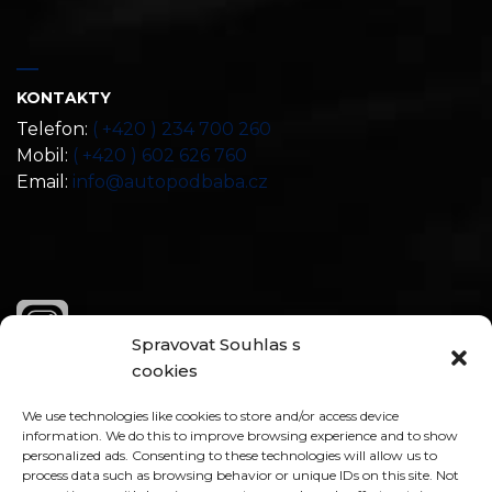
KONTAKTY
Telefon:
( +420 ) 234 700 260
Mobil:
( +420 ) 602 626 760
Email:
info@autopodbaba.cz
Spravovat Souhlas s
cookies
We use technologies like cookies to store and/or access device
information. We do this to improve browsing experience and to show
personalized ads. Consenting to these technologies will allow us to
process data such as browsing behavior or unique IDs on this site. Not