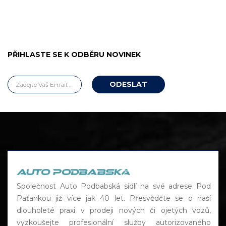
PŘIHLASTE SE K ODBĚRU NOVINEK
Společnost Auto Podbabská sídlí na své adrese Pod
Paťankou již více jak 40 let. Přesvědčte se o naší
dlouholeté praxi v prodeji nových či ojetých vozů,
vyzkoušejte profesionální služby autorizovaného