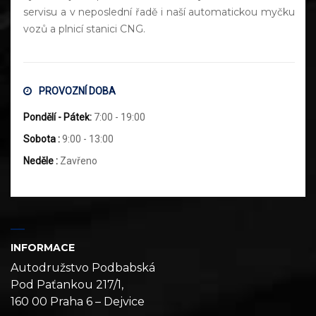
servisu a v neposlední řadě i naší automatickou myčku
vozů a plnicí stanici CNG.
PROVOZNÍ DOBA
Pondělí - Pátek:
7:00 - 19:00
Sobota :
9:00 - 13:00
Neděle :
Zavřeno
INFORMACE
Autodružstvo Podbabská
Pod Paťankou 217/1,
160 00 Praha 6 – Dejvice