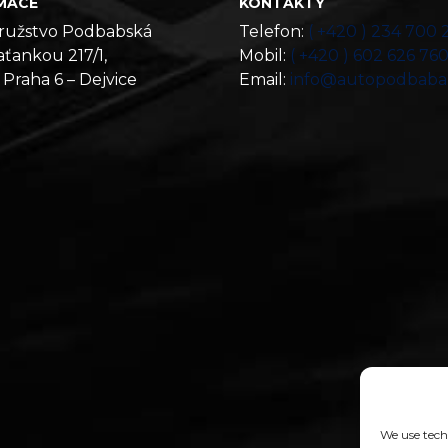
MACE
KONTAKTY
ružstvo Podbabská
Telefon:
( +420 ) 234 700 
ťankou 217/1,
Mobil:
( +420 ) 602 626 76
 Praha 6 – Dejvice
Email:
info@autopodbaba
We use techn