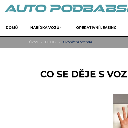
DOMŮ
NABÍDKA VOZŮ
OPERATIVNÍ LEASING
Úvod
›
BLOG
›
Ukončení operáku
CO SE DĚJE S VO