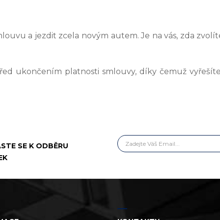
mlouvu a jezdit zcela novým autem. Je na vás, zda zvolí
 před ukončením platnosti smlouvy, díky čemuž vyřeší
ASTE SE K ODBĚRU
EK