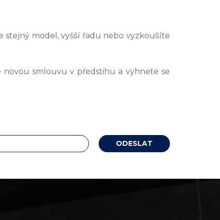
te stejný model, vyšší řadu nebo vyzkoušíte
te novou smlouvu v předstihu a vyhnete se