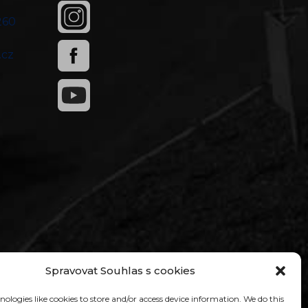
260
0
.cz
Spravovat Souhlas s cookies
ologies like cookies to store and/or access device information. We do this