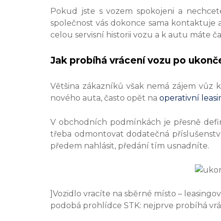
Pokud jste s vozem spokojeni a nechcete 
společnost vás dokonce sama kontaktuje 
celou servisní historii vozu a k autu máte č
Jak probíhá vrácení vozu po ukonče
Většina zákazníků však nemá zájem vůz ku
nového auta, často opět na
operativní leas
V obchodních podmínkách je přesně defino
třeba odmontovat dodatečná příslušenství
předem nahlásit, předání tím usnadníte.
]Vozidlo vracíte na sběrné místo – leasing
podobá prohlídce STK: nejprve probíhá vráce