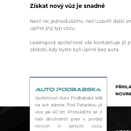
Získat nový vůz je snadné
Není nic jednoduššího, než uzavřít další s
úplně jiný typ vozu.
Leasingová společnost vás kontaktuje již
období, kdy byste byli úplně bez auta.
PŘIHL
NOVIN
Společnost Auto Podbabská sídlí
na své adrese Pod Paťankou již
více jak 40 let. Přesvědčte se o
naší dlouholeté praxi v prodeji
nových či ojetých vozů,