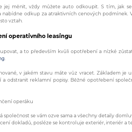
jej měnit, vždy můžete auto odkoupit. S tím, jak se 
a nabídne odkup za atraktivních cenových podmínek. 
asto vztah.
ní operativního leasingu
povat, a to především kvůli opotřebení a nízké zůstatk
ing
.
vané, v jakém stavu máte vůz vracet. Základem je um
 a odstranit reklamní popisy. Běžné opotřebení společn
ová společnost se vám ozve sama a všechny detaily doml
ní dokladů, posléze se kontroluje exteriér, interiér a te