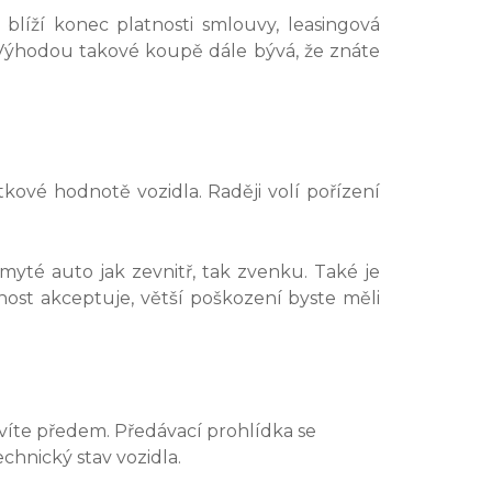
blíží konec platnosti smlouvy, leasingová
Výhodou takové koupě dále bývá, že znáte
ové hodnotě vozidla. Raději volí pořízení
yté auto jak zevnitř, tak zvenku. Také je
ost akceptuje, větší poškození byste měli
uvíte předem. Předávací prohlídka se
chnický stav vozidla.