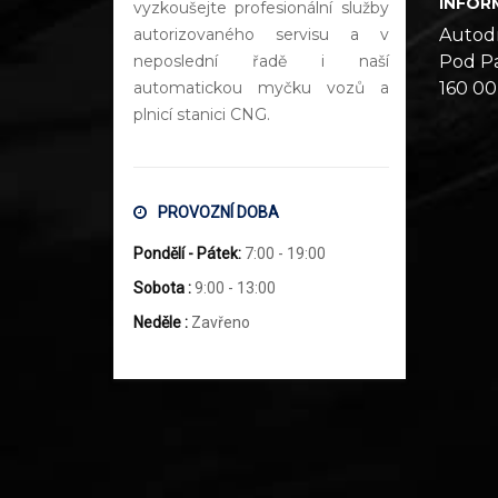
INFOR
vyzkoušejte profesionální služby
autorizovaného servisu a v
Autod
neposlední řadě i naší
Pod Pa
automatickou myčku vozů a
160 00
plnicí stanici CNG.
PROVOZNÍ DOBA
Pondělí - Pátek:
7:00 - 19:00
Sobota :
9:00 - 13:00
Neděle :
Zavřeno