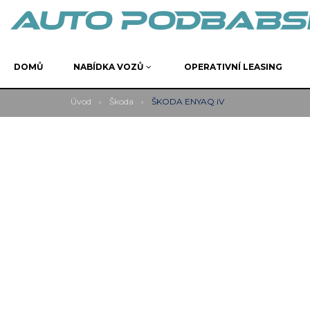
DOMŮ
NABÍDKA VOZŮ
OPERATIVNÍ LEASING
Úvod
›
Škoda
›
ŠKODA ENYAQ iV