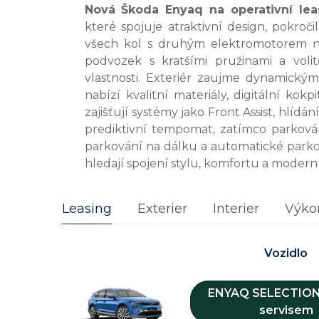
Nová
Škoda Enyaq na operativní le
které spojuje atraktivní design, pokroč
všech kol s druhým elektromotorem n
podvozek s kratšími pružinami a volit
vlastnosti. Exteriér zaujme dynamickými
nabízí kvalitní materiály, digitální ko
zajišťují systémy jako Front Assist, hlídá
prediktivní tempomat, zatímco parkov
parkování na dálku a automatické parkov
hledají spojení stylu, komfortu a moderní
Leasing
Exterier
Interier
Výko
Vozidlo
ENYAQ SELECTION 
servisem