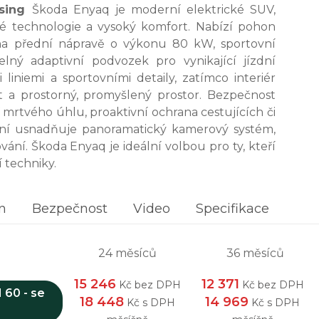
asing
Škoda Enyaq je moderní elektrické SUV,
ilé technologie a vysoký komfort. Nabízí pohon
a přední nápravě o výkonu 80 kW, sportovní
elný adaptivní podvozek pro vynikající jízdní
 liniemi a sportovními detaily, zatímco interiér
kpit a prostorný, promyšlený prostor. Bezpečnost
ní mrtvého úhlu, proaktivní ochrana cestujících či
ání usnadňuje panoramatický kamerový systém,
ání. Škoda Enyaq je ideální volbou pro ty, kteří
 techniky.
n
Bezpečnost
Video
Specifikace
24 měsíců
36 měsíců
15 246
12 371
Kč bez DPH
Kč bez DPH
60 - se
18 448
14 969
Kč s DPH
Kč s DPH