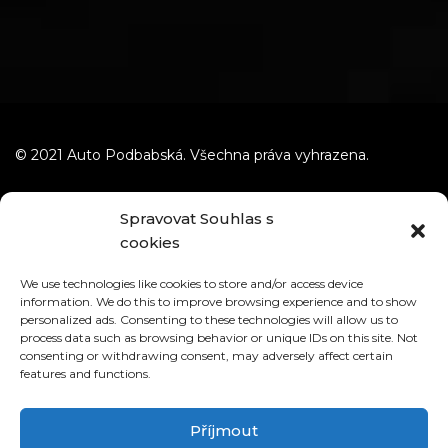
© 2021 Auto Podbabská. Všechna práva vyhrazena.
Spravovat Souhlas s
cookies
We use technologies like cookies to store and/or access device
information. We do this to improve browsing experience and to show
personalized ads. Consenting to these technologies will allow us to
process data such as browsing behavior or unique IDs on this site. Not
consenting or withdrawing consent, may adversely affect certain
features and functions.
Příjmout