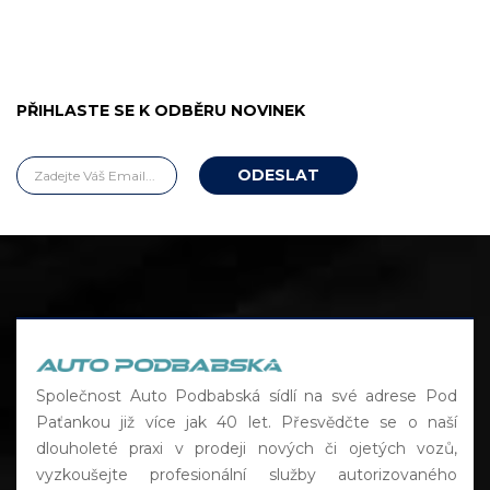
PŘIHLASTE SE K ODBĚRU NOVINEK
Společnost Auto Podbabská sídlí na své adrese Pod
Paťankou již více jak 40 let. Přesvědčte se o naší
dlouholeté praxi v prodeji nových či ojetých vozů,
vyzkoušejte profesionální služby autorizovaného