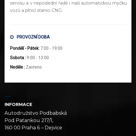
servisu a v neposlední řadě i naší automatickou myčku
vozů a plnicí stanici CNG.
PROVOZNÍ DOBA
Pondělí - Pátek:
7:00 - 19:00
Sobota :
9:00 - 13:00
Neděle :
Zavřeno
INFORMACE
Autodružstvo Podbabská
Pod Paťankou 217/1,
160 00 Praha 6 – Dejvice