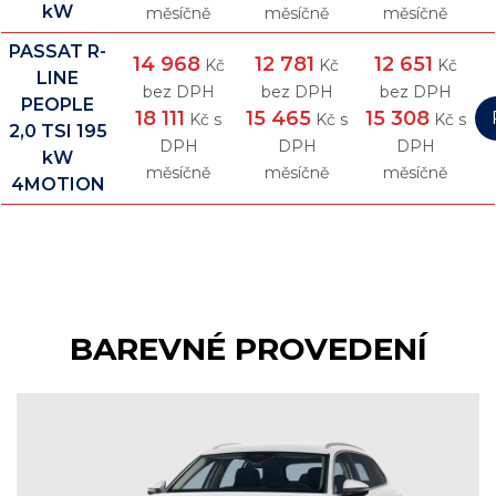
kW
měsíčně
měsíčně
měsíčně
PASSAT R-
14 968
12 781
12 651
Kč
Kč
Kč
LINE
bez DPH
bez DPH
bez DPH
PEOPLE
18 111
15 465
15 308
Kč s
Kč s
Kč s
2,0 TSI 195
DPH
DPH
DPH
kW
měsíčně
měsíčně
měsíčně
4MOTION
BAREVNÉ PROVEDENÍ