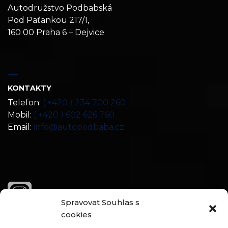
Autodružstvo Podbabská
Pod Paťankou 217/1,
160 00 Praha 6 – Dejvice
KONTAKTY
Telefon:
( +420 ) 234 700 260
Mobil:
( +420 ) 602 626 760
Email:
info@autopodbaba.cz
Spravovat Souhlas s
cookies