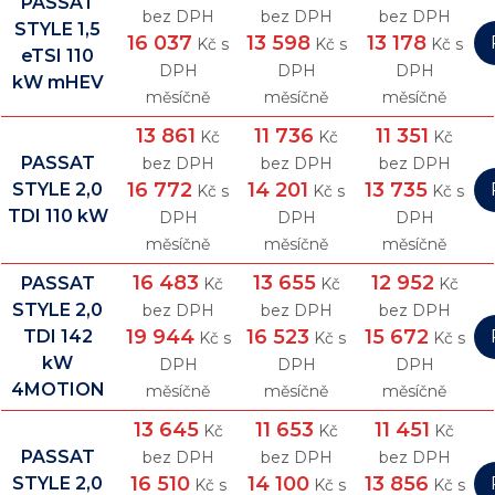
PASSAT
bez DPH
bez DPH
bez DPH
STYLE 1,5
16 037
13 598
13 178
Kč s
Kč s
Kč s
eTSI 110
DPH
DPH
DPH
kW mHEV
měsíčně
měsíčně
měsíčně
13 861
11 736
11 351
Kč
Kč
Kč
PASSAT
bez DPH
bez DPH
bez DPH
16 772
14 201
13 735
STYLE 2,0
Kč s
Kč s
Kč s
TDI 110 kW
DPH
DPH
DPH
měsíčně
měsíčně
měsíčně
16 483
13 655
12 952
PASSAT
Kč
Kč
Kč
STYLE 2,0
bez DPH
bez DPH
bez DPH
19 944
16 523
15 672
TDI 142
Kč s
Kč s
Kč s
kW
DPH
DPH
DPH
4MOTION
měsíčně
měsíčně
měsíčně
13 645
11 653
11 451
Kč
Kč
Kč
PASSAT
bez DPH
bez DPH
bez DPH
16 510
14 100
13 856
STYLE 2,0
Kč s
Kč s
Kč s