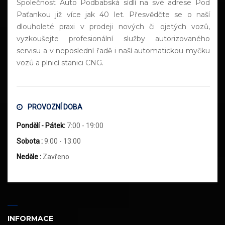
Společnost Auto Podbabská sídlí na své adrese Pod
Paťankou již více jak 40 let. Přesvědčte se o naší
dlouholeté praxi v prodeji nových či ojetých vozů,
vyzkoušejte profesionální služby autorizovaného
servisu a v neposlední řadě i naší automatickou myčku
vozů a plnicí stanici CNG.
PROVOZNÍ DOBA
Pondělí - Pátek:
7:00 - 19:00
Sobota :
9:00 - 13:00
Neděle :
Zavřeno
INFORMACE