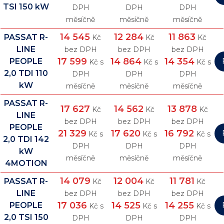
TSI 150 kW
DPH
DPH
DPH
měsíčně
měsíčně
měsíčně
14 545
12 284
11 863
PASSAT R-
Kč
Kč
Kč
LINE
bez DPH
bez DPH
bez DPH
17 599
14 864
14 354
PEOPLE
Kč s
Kč s
Kč s
2,0 TDI 110
DPH
DPH
DPH
kW
měsíčně
měsíčně
měsíčně
PASSAT R-
17 627
14 562
13 878
Kč
Kč
Kč
LINE
bez DPH
bez DPH
bez DPH
PEOPLE
21 329
17 620
16 792
Kč s
Kč s
Kč s
2,0 TDI 142
DPH
DPH
DPH
kW
měsíčně
měsíčně
měsíčně
4MOTION
14 079
12 004
11 781
PASSAT R-
Kč
Kč
Kč
LINE
bez DPH
bez DPH
bez DPH
17 036
14 525
14 255
PEOPLE
Kč s
Kč s
Kč s
2,0 TSI 150
DPH
DPH
DPH