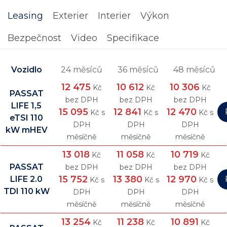
Leasing
Exterier
Interier
Výkon
Bezpečnost
Video
Specifikace
Vozidlo
24 měsíců
36 měsíců
48 měsíců
12 475
10 612
10 306
Kč
Kč
Kč
PASSAT
bez DPH
bez DPH
bez DPH
LIFE 1,5
15 095
12 841
12 470
Kč s
Kč s
Kč s
eTSI 110
DPH
DPH
DPH
kW mHEV
měsíčně
měsíčně
měsíčně
13 018
11 058
10 719
Kč
Kč
Kč
PASSAT
bez DPH
bez DPH
bez DPH
15 752
13 380
12 970
LIFE 2.0
Kč s
Kč s
Kč s
TDI 110 kW
DPH
DPH
DPH
měsíčně
měsíčně
měsíčně
13 254
11 238
10 891
Kč
Kč
Kč